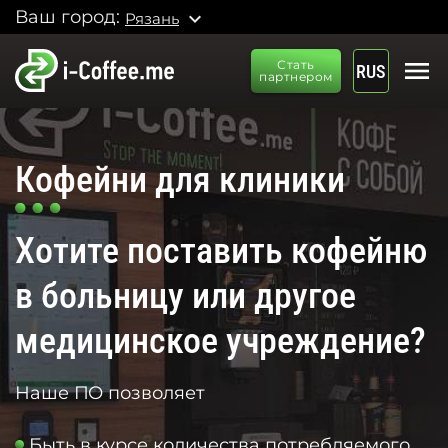
Ваш город:
expand_more
Рязань
menu
Стать
RUS
партнером
Кофейни для клиники
Хотите поставить кофейню
в больницу или другое
медицинское учреждение?
Наше ПО позволяет
Быть в курсе количества потребляемого