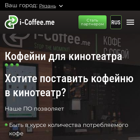
Ваш город:
expand_more
Рязань
menu
Стать
RUS
партнером
Кофейни для кинотеатра
Хотите поставить кофейню
в кинотеатр?
Наше ПО позволяет
Быть в курсе количества потребляемого
кофе