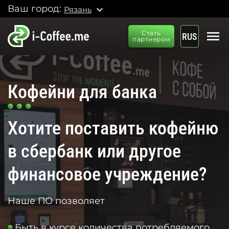
Ваш город:
expand_more
Рязань
menu
Стать
RUS
партнером
Кофейни для банка
Хотите поставить кофейню
в сбербанк или другое
финансовое учреждение?
Наше ПО позволяет
Быть в курсе количества потребляемого